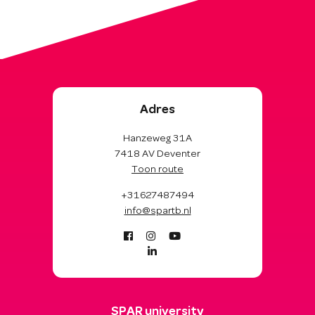
Adres
Hanzeweg 31A
7418 AV Deventer
Toon route
+31627487494
info@spartb.nl
SPAR university