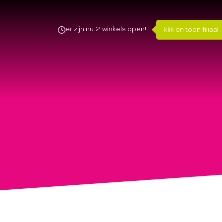
er zijn nu
2
winkels open!
klik en toon filiaal