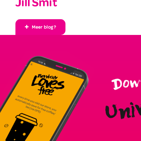
Jill Smit
Meer blog?