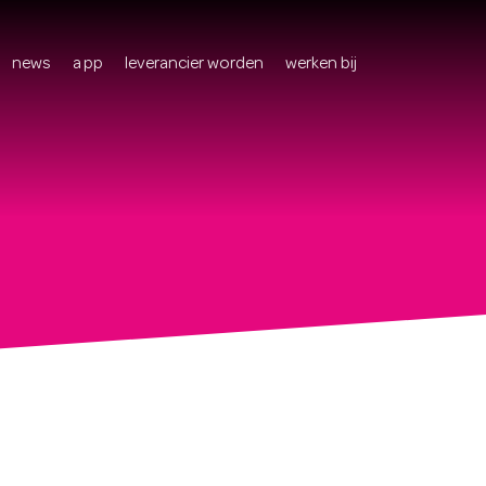
news
app
leverancier worden
werken bij