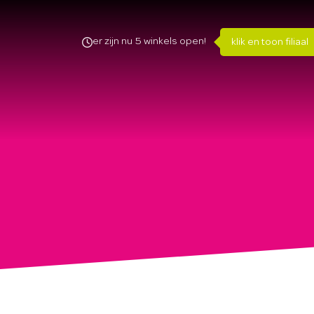
er zijn nu
5
winkels open!
klik en toon filiaal