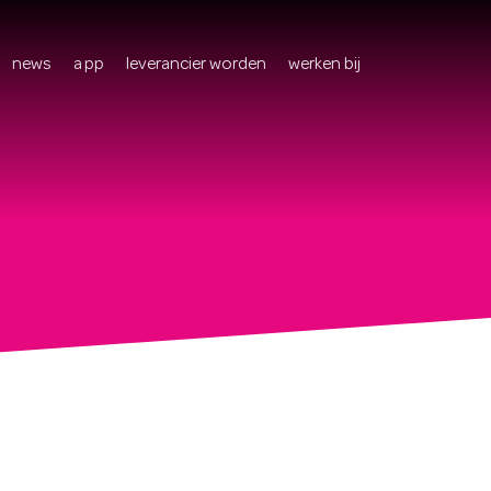
news
app
leverancier worden
werken bij