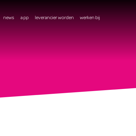
news
app
leverancier worden
werken bij