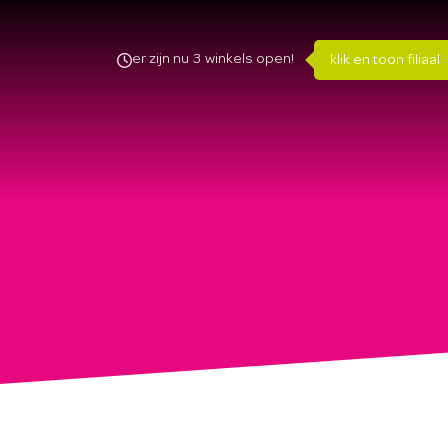
er zijn nu
3
winkels open!
klik en toon filiaal