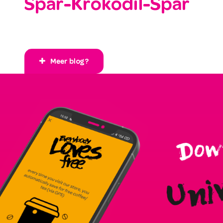
Spar-Krokodil-Spar
Meer blog?