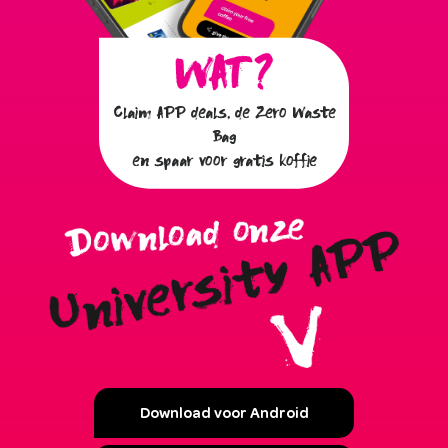
Claim APP deals, de Zero Waste
Bag
en spaar voor gratis koffie
Download voor Android