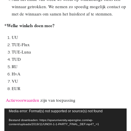
winnaar getrokken. We nemen zo spoedig mogelijk contact op
met de winnaars om samen het huisfeest af te stemmen.
*Welke winkels doen mee?
UU
TUE-Flux
TUE-Luna
TUD
RU
HvA
VU
EUR
Actievoorwaarden
zijn van toepassing
Videospeler
Media error: Format(s) not supported or source(s) not found
Bestand downloaden: https://sparuniversity.wpengine.com/wp-
content/uploads/2019/11/UNOX-1-1-PARTY_FINAL_DEF.mp4?_=1