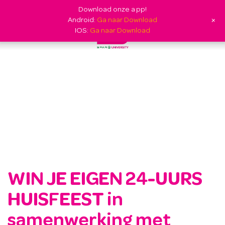
Download onze app!
+
Android:
Ga naar Download
IOS:
Ga naar Download
WIN JE EIGEN 24-UURS
HUISFEEST in
samenwerking met