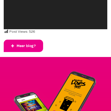
Post Views:
526
Meer blog?