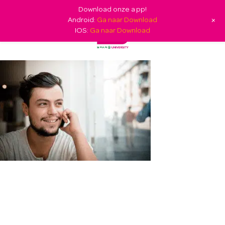
Download onze app!
+
Android:
Ga naar Download
IOS:
Ga naar Download