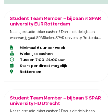
Student Team Member – bijbaan @ SPAR
university EUR Rotterdam
Naast je studie lekker cashen? Dan is dit de bijbaan
waarvan jij gaat SPARkelen. SPAR university Rotterdam
zoekt een enthousiaste collega die als Allround Team
Minimaal 6 uur per week
Member het team komt versterken! Als BETROKKEN
Wekelijks cashen
Team Member ga je bij ons verkooppunt EUR
Tussen 7:00-21:00 uur
Rotterdam aan de slag. Door ons super vette
Start per direct mogelijk
horecaplein zijn wij een gave mix tussen horeca en
Rotterdam
retail. Wij hebben LEF en willen samen met jou de
leukste retail werkgever van Nederland worden! Daar
kunnen wij jouw inzet en “doing things” werkhouding
bij gebruiken. Als Allround Team Member heb je een
Student Team Member – bijbaan @ SPAR
super gave job met veel afwisselende taken. Het ene
university HU Utrecht
moment werk je op het horecaplein, het andere
moment sta je bij de (self) check-out of je helpt onze
Naast je studie lekker cashen? Dan is dit de bijbaan