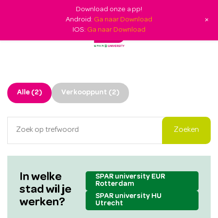
Download onze app!
+
Android:
Ga naar Download
IOS:
Ga naar Download
Alle (2)
Verkooppunt (2)
In welke
SPAR university EUR
Rotterdam
stad wil je
SPAR university HU
werken?
Utrecht