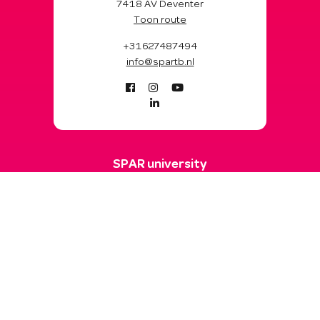
7418 AV Deventer
Toon route
+31627487494
info@spartb.nl
SPAR university
winkels
werken bij
contact
App
Hoe werkt de app?