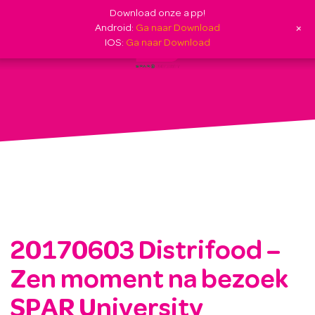
Download onze app!
+
Android:
Ga naar Download
IOS:
Ga naar Download
20170603 Distrifood –
Zen moment na bezoek
SPAR University